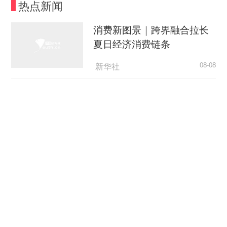
热点新闻
太极拳，同时也是高效生产的“代名词”。搬运机器
人搭载了视觉系统和算法，可以智能避开障碍物；
消费新图景｜跨界融合拉长
焊接机器人能够自动扫描建模，计算最优的焊接方
夏日经济消费链条
案。这两种机器人在海外基建、交通等大型项目建
设中大显身手。
新华社
08-08
今年以来，上海高端制造产业集群成为外贸增
瞭望·治国理政纪事｜打造世界级海洋港口群
长的有力支撑，机器人品类出口表现尤为亮眼。据
《瞭望》
08-08
上海海关统计，今年前5个月，上海口岸各类单独
列名的机器人出口额达83.6亿元，远销全球113个
抢占制高点 上海培育未来产
国家和地区，占全国机器人出口总额超四成，居全
业新模式
国首位。具体来看，以扫地机器人为代表的清洁机
央视网
08-08
器人凭借成熟的技术优势和清晰的应用场景成为出
口主力，前5个月合计出口额达61.1亿元，占上海
看传统高耗能行业如何走出
口岸机器人出口总值的71.6%。工业机器人出口也
低碳新路
延续了去年高速增长的势头，前5个月出口额达