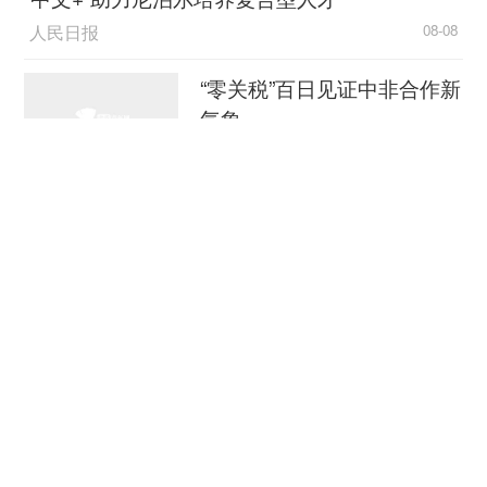
股份行中，平安银行、广发银行等也已宣布即
人民日报
08-08
将停办相关业务。平安银行6月10日发布的公告显
示，根据业务发展需要，该行将于2026年6月30日
“零关税”百日见证中非合作新
（截止日）收盘清算后关闭代理上金所个人贵金属
气象
交易业务现货合约（Au99.99和Au100g）交易权限
（含现货卖出交易），提醒客户务必于截止日前，
新华社
08-08
通过该行“聚金宝”软件或至该行营业网点办理库存
外媒：外贸强劲增长凸显中
卖出（或提货）、资金转出及解约等操作。广发银
国经济韧性
行也计划于本月底全面停办相关业务。
总台环球资讯广播
08-08
之前3月，平安银行就已通过官网发布公告，
宣布将自4月1日起视情况逐步关闭相关业务权限并
消费新图景｜跨界融合拉长
退出该业务。当时公告提到，相关调整系为进一步
夏日经济消费链条
防范市场风险、保护投资者权益，根据近期国际贵
金属市场行情及该行风险控制要求作出。
新华社
08-08