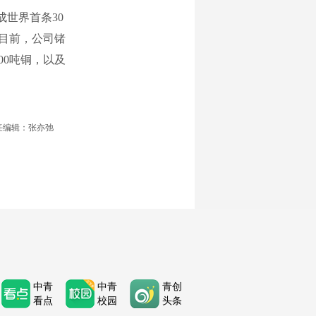
世界首条30
。目前，公司锗
500吨铜，以及
任编辑：张亦弛
中青
中青
青创
看点
校园
头条