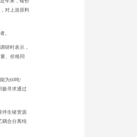
近年来，锗价
厚，对上游原料
者。
调研时表示，
销量、价格同
为60吨/
积极寻求通过
锌伴生锗资源
艺耦合分离纯