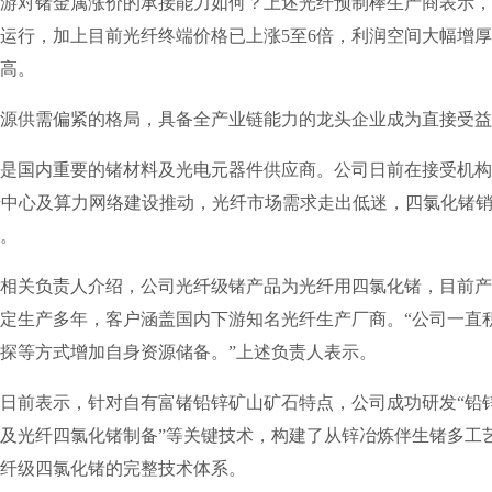
对锗金属涨价的承接能力如何？上述光纤预制棒生产商表示，
运行，加上目前光纤终端价格已上涨5至6倍，利润空间大幅增
高。
供需偏紧的格局，具备全产业链能力的龙头企业成为直接受益
国内重要的锗材料及光电元器件供应商。公司日前在接受机构
据中心及算力网络建设推动，光纤市场需求走出低迷，四氯化锗
。
关负责人介绍，公司光纤级锗产品为光纤用四氯化锗，目前产能
定生产多年，客户涵盖国内下游知名光纤生产厂商。“公司一直
探等方式增加自身资源储备。”上述负责人表示。
前表示，针对自有富锗铅锌矿山矿石特点，公司成功研发“铅
及光纤四氯化锗制备”等关键技术，构建了从锌冶炼伴生锗多工
纤级四氯化锗的完整技术体系。