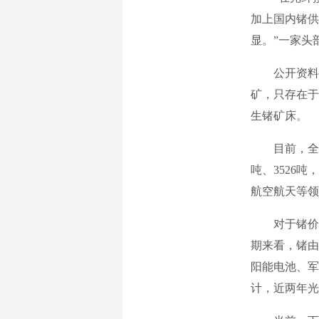
加上国内锗供
显。”一家头
公开资料显示
矿，只存在于
生锗矿床。
目前，全球已
吨、3526
航空航天等领
对于锗价一
期来看，锗由
阳能电池、军
计，近两年光