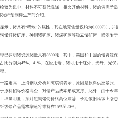
给较为集中、材料不可替代性强，相比其他材料，锗的供需矛盾
部光纤预制棒生产商介绍。
，锗具有“稀散”的属性，其在地壳含量仅约为0.0007%，并
铜铅锌锗矿床、砷铜锗矿床、锗煤矿床等独立锗矿床，或依附于
探明锗资源储量只有8600吨，其中，美国和中国的锗资源保有
吨，占比分别为45%、41%。在应用端，锗可用于红外、光纤、光
域。
路走高，上海钢联分析师陈琪琪表示，原因是原料供应紧张、
于原料招标价格高企，对锗产品成本形成支撑。此外，由于今年
工增量明显，预计短期锗锭价格高位震荡，长期依旧延续上涨态
纤级锗产品需求增速将维持在15%至20%。