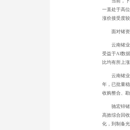
当前，下游
一直处于高位
涨价接受度较
面对锗资源
云南锗业是
受益于AI数
比均有所上涨
云南锗业相
年，已批量稳
收购整合、勘
驰宏锌锗日
高效综合回收
化，到制备光