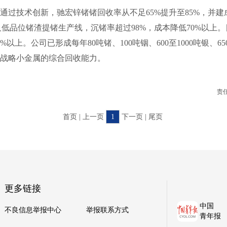
技术创新，驰宏锌锗锗回收率从不足65%提升至85%，并建成
o锗及低品位锗渣提锗生产线，沉锗率超过98%，成本降低70%以上
%以上。公司已形成每年80吨锗、100吨铟、600至1000吨银、6
战略小金属的综合回收能力。
责
首页 | 上一页
1
下一页 | 尾页
更多链接
中国
不良信息举报中心
举报联系方式
青年报