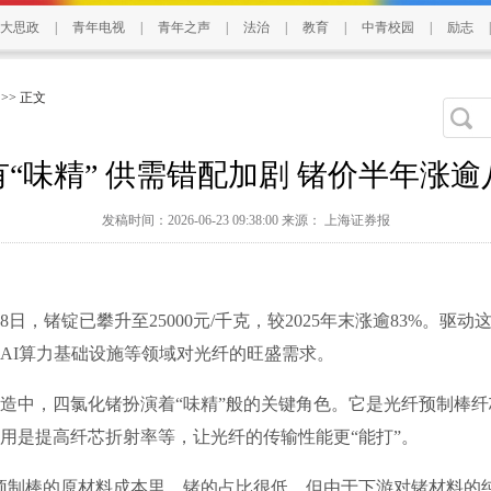
大思政
|
青年电视
|
青年之声
|
法治
|
教育
|
中青校园
|
励志
|
>> 正文
有“味精” 供需错配加剧 锗价半年涨逾
发稿时间：2026-06-23 09:38:00 来源： 上海证券报
日，锗锭已攀升至25000元/千克，较2025年末涨逾83%。驱动
AI算力基础设施等领域对光纤的旺盛需求。
中，四氯化锗扮演着“味精”般的关键角色。它是光纤预制棒纤
用是提高纤芯折射率等，让光纤的传输性能更“能打”。
制棒的原材料成本里，锗的占比很低，但由于下游对锗材料的