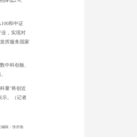
别降低2%、
00和中证
级行业，实现对
发挥服务国家
指数中科创板、
强。
科量’将创近
表示。（记者
任编辑：张亦弛