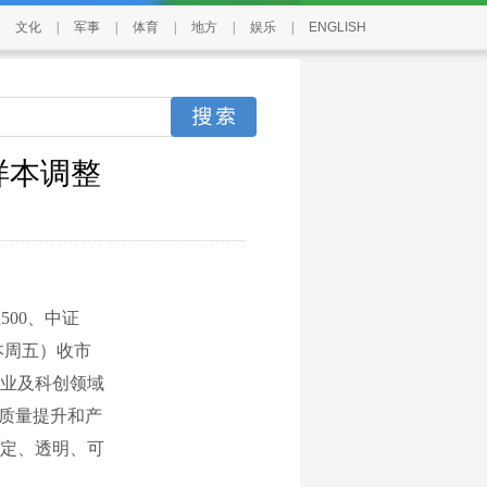
文化
|
军事
|
体育
|
地方
|
娱乐
|
ENGLISH
样本调整
00、中证
（本周五）收市
业及科创领域
司质量提升和产
定、透明、可