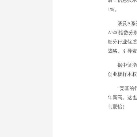
后，信息技术
1%。
谈及A系列指
A500指数分
细分行业优质
战略、引导资
据中证指数有
创业板样本权重
“宽基的行业
年新高。这也
韦夏怡）