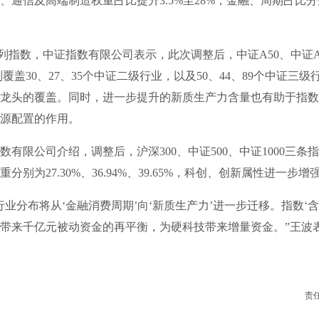
、通信及高端制造权重占比提升3.5%至28%，金融、周期占比分
数，中证指数有限公司表示，此次调整后，中证A50、中证A1
别覆盖30、27、35个中证二级行业，以及50、44、89个中证三
龙头的覆盖。同时，进一步提升的新质生产力含量也有助于指数
源配置的作用。
限公司介绍，调整后，沪深300、中证500、中证1000三条
分别为27.30%、36.94%、39.65%，科创、创新属性进一步增
分布将从‘金融消费周期’向‘新质生产力’进一步迁移。指数‘含
带来千亿元被动资金的再平衡，为硬科技带来增量资金。”王波
责