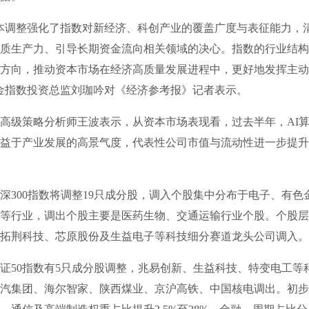
调整强化了指数对新经济、科创产业的覆盖广度与表征能力，
质生产力、引导长期资金流向相关领域的决心。指数的行业结构
方向，推动资本市场在经济高质量发展进程中，更好地发挥主动
金指数投资总监刘珈吟对《经济参考报》记者表示。
级策略分析师王波表示，从资本市场表现看，过去半年，AI算
益于产业发展的高景气度，代表性公司市值与流动性进一步提升
00指数将调整19只成分股，调入个股集中分布于电子、有色
等行业，调出个股主要是医药生物、交通运输行业个股。个股层
拓荆科技、芯原股份及生益电子等科技细分赛道龙头公司调入。
50指数有5只成分股调整，兆易创新、生益科技、特变电工等
汽集团、海尔智家、陕西煤业、京沪高铁、中国核电调出。初步