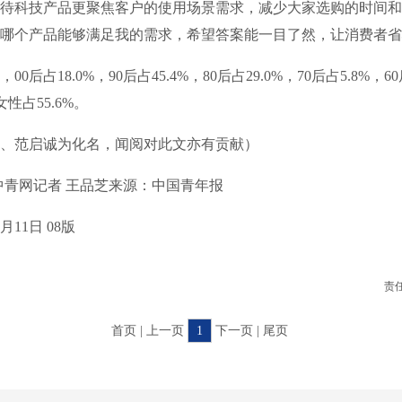
科技产品更聚焦客户的使用场景需求，减少大家选购的时间和
哪个产品能够满足我的需求，希望答案能一目了然，让消费者省
占18.0%，90后占45.4%，80后占29.0%，70后占5.8%，60
女性占55.6%。
范启诚为化名，闻阅对此文亦有贡献）
青网记者 王品芝来源：中国青年报
11日 08版
责
首页 | 上一页
1
下一页 | 尾页