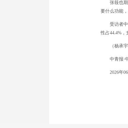
张筱也期待
要什么功能，
受访者中，00后
性占44.4%，
（杨承宇、
中青报·中
2026年06月