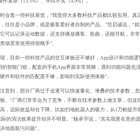
、操作复杂（13.5%）、华而不实（4.9%）。
会逛一些科技展览，“我觉得大多数科技产品都比较实用。真
，往往是小品牌，或是极客爱好者自制的产品。”范启诚说，“
它可以记录运动数据，还支持播放播客、歌曲，还能导航，非常
类场景里使用得很顺手”。
，目前一些科技产品的交互体验还不够好，App设计和功能逻
用的智能门锁，配套的手机App界面非常简陋，遇到功能问题也
硬件和软件的匹配度不够，影响到实际使用体验”。
意到，部分厂商过于追逐可以快速量化、堆叠的技术参数，忽
验。“厂商们常常会为了竞争，不断在技术参数上做文章，但这
高，边际效益却在下降。比如扫地机器人的吸力，从1万帕提升到
但实际的清洁效果提升却并不明显。”杨承宇说，“其实我更在意的
决地面脏污问题”。