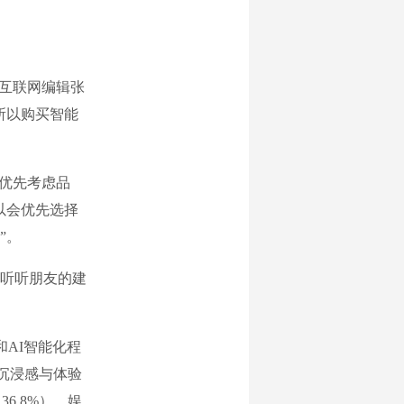
互联网编辑张
所以购买智能
优先考虑品
以会优先选择
”。
听听朋友的建
AI智能化程
、沉浸感与体验
6.8%）、娱