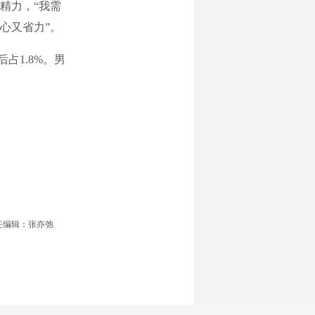
精力，“我需
心又省力”。
后占1.8%。男
任编辑：张亦弛