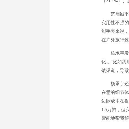
（21.1%）
范启诚平时
实用性不强的
能手表来说，
在户外旅行这
杨承宇发现
化，“比如我
馈渠道，导致
杨承宇还注
在意的细节体
边际成本在提
1.5万帕，
智能地帮我解