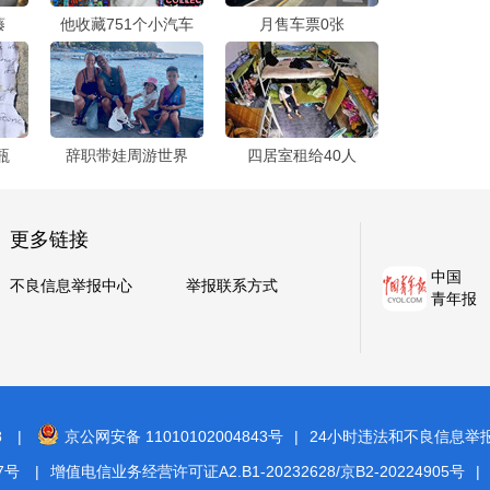
藤
他收藏751个小汽车
月售车票0张
瓶
辞职带娃周游世界
四居室租给40人
更多链接
中国
不良信息举报中心
举报联系方式
青年报
8
|
京公网安备 11010102004843号
|
24小时违法和不良信息举报电话
7号
|
增值电信业务经营许可证A2.B1-20232628/京B2-20224905号
|