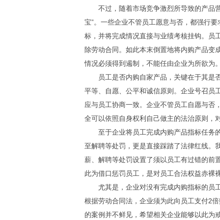
不过，随着市场竞争激烈所导致的产品营销
宝”。一些企业不管员工愿意与否，都强行要
标，并将完成情况直接与业绩考核挂钩。员
除劳动合同。如此本末倒置地将内购产品变
情况必须得到遏制，不能任由企业为所欲为
员工是否内购自家产品，关键在于其是否
平等、自愿、公平和诚信原则。企业号召员
应与员工协商一致。企业不管员工自愿与否
全可以依照自身权利自己做主的法治原则，对
至于企业将员工完成内购产品指标任务的
至解聘等处罚，更是直接踩踏了法律红线。
薪、解聘等处罚设置了须以员工有过错的前
此为借口惩罚员工，是对员工合法权益赤裸
尤其是，企业对没有完成内购指标的员工
根据劳动合同法，企业须为此向员工支付2
的案例并不鲜见，希望相关企业能够以此为