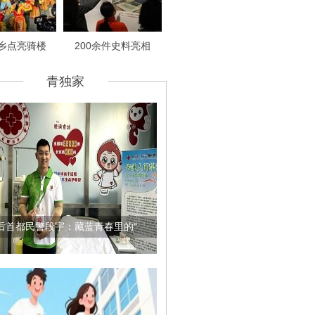
乡点亮骑楼
200余件史料亮相
青独家
0后首都民警段宇：藏蓝青春里的“