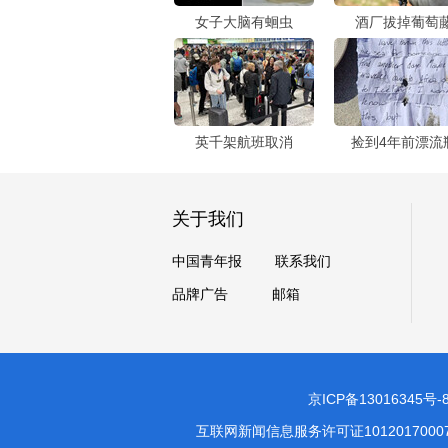
女子大脑有蛔虫
酒厂拔掉葡萄
英千架航班取消
捡到4年前漂流
关于我们
中国青年报
联系我们
品牌广告
邮箱
京ICP备13016345号-
互联网新闻信息服务许可证1012017000