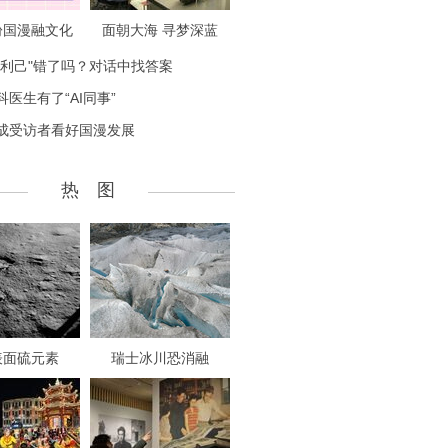
盼国漫融文化
面朝大海 寻梦深蓝
致利己"错了吗？对话中找答案
科医生有了“AI同事”
成受访者看好国漫发展
热 图
表面硫元素
瑞士冰川恐消融