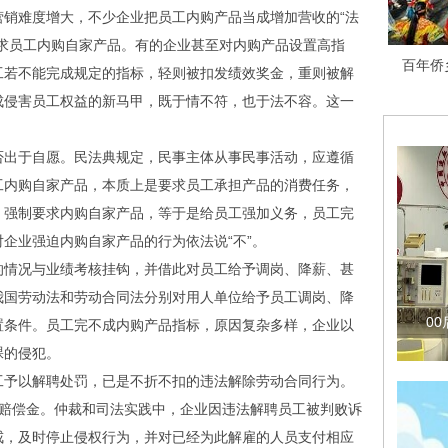
难度增大，不少企业把员工内购产品当成增加营收的“法
求员工内购自家产品。有的企业甚至对内购产品设置高指
百年侨
工若不能完成规定的指标，轻则被扣发绩效奖金，重则被解
成侵害员工权益的新马甲，既于情不符，也于法不容。这一
。
出于自愿。民法典规定，民事主体从事民事活动，应遵循
工内购自家产品，本质上是要求员工承担产品的消费任务，
，强制要求内购自家产品，等于是给员工强加义务，员工完
企业强迫内购自家产品的行为依法说“不”。
情况与业绩考核挂钩，并借此对员工给予调岗、降薪、甚
我国劳动法和劳动合同法分别对用人单位给予员工调岗、降
0
置条件。员工完不成内购产品指标，原因复杂多样，企业以
裸的侵犯。
予以解聘处罚，已是不折不扣的违法解除劳动合同行为。
倍赔偿金。仲裁和司法实践中，企业因违法解聘员工被判败诉
戒，及时停止侵权行为，并对已经为此解雇的人员支付相应