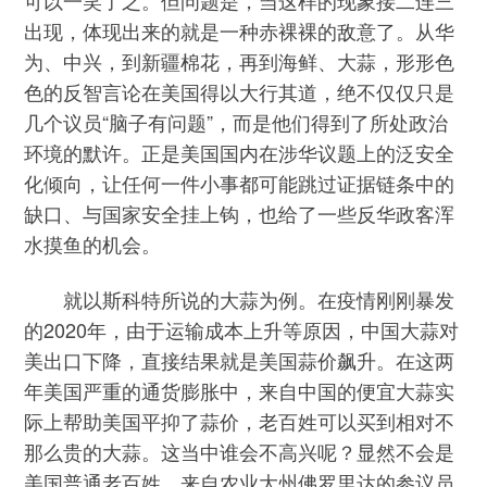
可以一笑了之。但问题是，当这样的现象接二连三
出现，体现出来的就是一种赤裸裸的敌意了。从华
为、中兴，到新疆棉花，再到海鲜、大蒜，形形色
色的反智言论在美国得以大行其道，绝不仅仅只是
几个议员“脑子有问题”，而是他们得到了所处政治
环境的默许。正是美国国内在涉华议题上的泛安全
化倾向，让任何一件小事都可能跳过证据链条中的
缺口、与国家安全挂上钩，也给了一些反华政客浑
水摸鱼的机会。
就以斯科特所说的大蒜为例。在疫情刚刚暴发
的2020年，由于运输成本上升等原因，中国大蒜对
美出口下降，直接结果就是美国蒜价飙升。在这两
年美国严重的通货膨胀中，来自中国的便宜大蒜实
际上帮助美国平抑了蒜价，老百姓可以买到相对不
那么贵的大蒜。这当中谁会不高兴呢？显然不会是
美国普通老百姓。来自农业大州佛罗里达的参议员