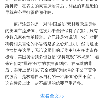
斯科特，在表面的疯言疯语背后，利益的算盘恐怕
早就在心里打得噼啪作响。
值得注意的是，对“中国威胁”素材嗅觉最灵敏
的美国主流媒体，这次几乎全部保持了沉默，只有
少数几家有简单报道。这已经足够说明，它们对斯
科特相关言论的不靠谱是多么心知肚明。然而危险
也恰恰在这里，无论议员们的反华主张有多离奇多
极端，美国舆论顶多也就是“保持沉默”“不揭穿”，看
来它们对“批评”分寸的拿捏很到位。在沉默的背
后，实际上是对以“安全威胁”为旗号的不公平竞争
的纵容，是极端自私自利的一种集体“心照不宣”，
这在性质上比一封不靠谱的信要严重得多。
因此，斯科特的这封信绝不能只是被简单当成
查看全文>>
一个“笑话”。它不仅一点都不好笑，而且映射了中