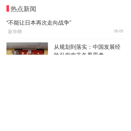
美关系中相当沉重的一个现实问题：明明所有人都
热点新闻
知道那些议员在说谎，也都知道他们的谎言在形成
伤害，但为什么那些错误认知仍然像滚雪球一样越
“不能让日本再次走向战争”
滚越大？有人说国会山就那样，是美国“多元文
新华网
08-09
化”的体现。但如今俨然成了“对华阴谋论集散地”的
美国国会山，显然是在拖“美国文化”的后腿，或者
从规划到落实：中国发展经
说，是在给美国国家脸面上不断抹灰。
验引发南非各界思考
回过头来说，拿粪便浇大蒜来说中国，可见斯
中国新闻网
08-09
科特等人对中国的想象是多么落伍。中国出口大蒜
穿汉服、看非遗 外国游客扎
严格遵守出口大蒜安全技术种植规范，别说施用的
堆来华“深度文化游”
肥、灌溉的水，就连空气质量都有标准。如果是对
食品安全的正当关切，双方完全可以通过正常透明
央视新闻客户端
08-09
的途径解决，大可不必给大蒜扣上意识形态的帽子
进行这般“拍打”。否则，用力越猛就越会暴露自己
南京大屠杀历史不容篡改 日
的无知，也让世界对华盛顿的反智愈加担忧。
本打“核爆”牌洗不掉血债