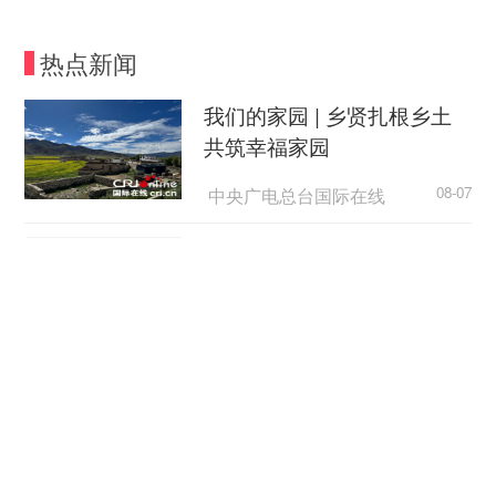
旗下海南的2个线下门店使用，领取后必须本人凭
身份证才能购买。这就意味着刘瑞即便领取了消费
热点新闻
券，必须飞到海南才能使用。“即便我不过夜，趁着
周末飞去买部手机，目前往返机票最便宜也要1300
我们的家园 | 乡贤扎根乡土
元左右，远超600元消费券的优惠。”
共筑幸福家园
代购赚走一半优惠
中央广电总台国际在线
08-07
刘瑞显然不想放弃这一优惠，他转头去寻找代
外国游客从观众变玩家
购，希望用类似免税品代购的方式享受这一福利。
但咨询之后发现，代购除了跟买化妆品同样加一笔
中国新闻网
08-07
代购费外，也会收取消费券使用费。代购给的理由
是消费券必须使用本人身份证，且四种消费券每人
日本广岛民众举行游行 反对
只能领取一张，一单一次性结账使用，自己的那份
政府危险行径
给了刘瑞，这个便宜不能白占。
央视新闻客户端
08-07
但代购与代购之间关于消费券“占用费”怎么