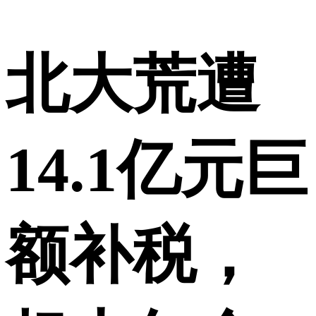
北大荒遭
14.1亿元巨
额补税，