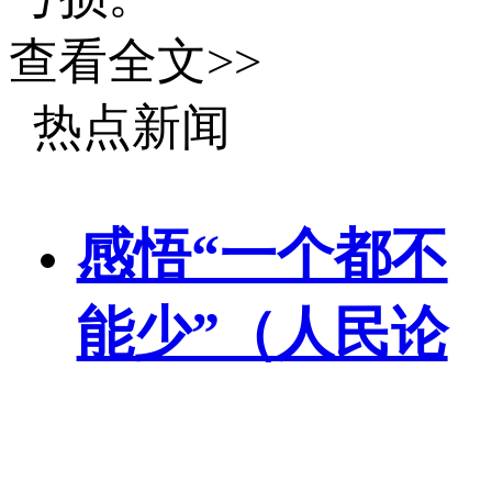
查看全文>>
北大荒是我国规
热点新闻
模最大、现代化水平
最高的种植业上市公
感悟“一个都不
司和重要的商品粮生
能少”（人民论
产基地，由财政部
坛）
100%持股的北大荒农